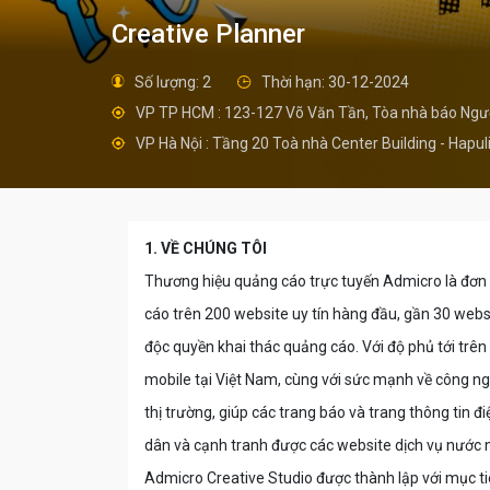
Creative Planner
Số lượng: 2
Thời hạn: 30-12-2024
VP TP HCM : 123-127 Võ Văn Tần, Tòa nhà báo Ngườ
VP Hà Nội : Tầng 20 Toà nhà Center Building - Hap
1. VỀ CHÚNG TÔI
Thương hiệu quảng cáo trực tuyến Admicro là đơn v
cáo trên 200 website uy tín hàng đầu, gần 30 webs
độc quyền khai thác quảng cáo. Với độ phủ tới trên
mobile tại Việt Nam, cùng với sức mạnh về công ng
thị trường, giúp các trang báo và trang thông tin đ
dân và cạnh tranh được các website dịch vụ nước 
Admicro Creative Studio được thành lập với mục tiê