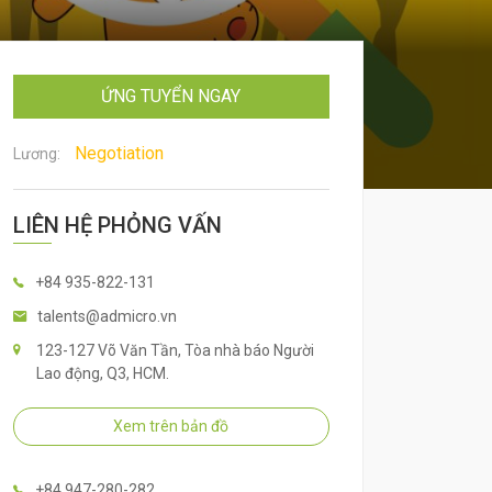
ỨNG TUYỂN NGAY
Negotiation
Lương:
LIÊN HỆ PHỎNG VẤN
+84 935-822-131
talents@admicro.vn
123-127 Võ Văn Tần, Tòa nhà báo Người
Lao động, Q3, HCM.
Xem trên bản đồ
+84 947-280-282