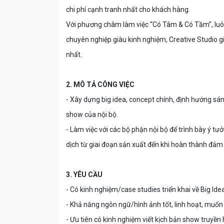
chi phí cạnh tranh nhất cho khách hàng.
Với phương châm làm việc “Có Tâm & Có Tầm”, luôn
chuyên nghiệp giàu kinh nghiệm, Creative Studio g
nhất.
2. MÔ TẢ CÔNG VIỆC
- Xây dựng big idea, concept chính, định hướng sá
show của nội bộ.
- Làm việc với các bộ phận nội bộ để trình bày ý t
dịch từ giai đoạn sản xuất đến khi hoàn thành đảm
3. YÊU CẦU
- Có kinh nghiệm/case studies triển khai về Big I
- Khả năng ngôn ngữ/hình ảnh tốt, linh hoạt, muố
- Ưu tiên có kinh nghiệm viết kịch bản show truyền 