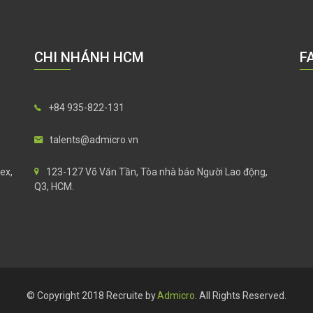
CHI NHÁNH HCM
F
+84 935-822-131
talents@admicro.vn
ex,
123-127 Võ Văn Tần, Tòa nhà báo Người Lao động,
Q3, HCM.
© Copyright 2018 Recruite by
Admicro
. All Rights Reserved.