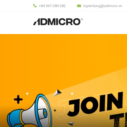
+84 947-280-282
tuyendung@admicro.vn