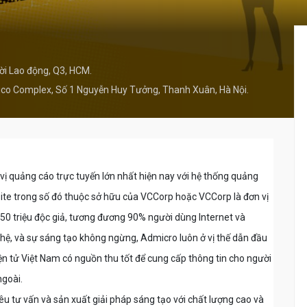
i Lao động, Q3, HCM.
ulico Complex, Số 1 Nguyễn Huy Tưởng, Thanh Xuân, Hà Nội.
ị quảng cáo trực tuyến lớn nhất hiện nay với hệ thống quảng
ite trong số đó thuộc sở hữu của VCCorp hoặc VCCorp là đơn vị
 50 triệu độc giả, tương đương 90% người dùng Internet và
hệ, và sự sáng tạo không ngừng, Admicro luôn ở vị thế dẫn đầu
iện tử Việt Nam có nguồn thu tốt để cung cấp thông tin cho người
ngoài.
u tư vấn và sản xuất giải pháp sáng tạo với chất lượng cao và